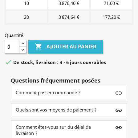
10
3 876,40 €
71,00 €
20
3 874,64 €
177,20 €
Quantité

AJOUTER AU PANIER

De stock, livraison : 4 - 6 jours ouvrables
Questions fréquemment posées
Comment passer commande ?
insert_link
Quels sont vos moyens de paiement ?
insert_link
Comment êtes-vous sur du délai de
insert_link
livraison ?