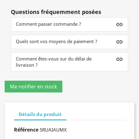
Questions fréquemment posées
Comment passer commande ?
insert_link
Quels sont vos moyens de paiement ?
insert_link
Comment êtes-vous sur du délai de
insert_link
livraison ?
Détails du produit
Référence
5RUAIAUMX