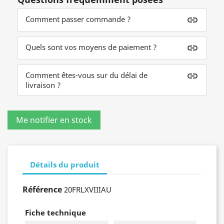
Comment passer commande ?
insert_link
Quels sont vos moyens de paiement ?
insert_link
Comment êtes-vous sur du délai de
insert_link
livraison ?
Détails du produit
Référence
20FRLXVIIIAU
Fiche technique