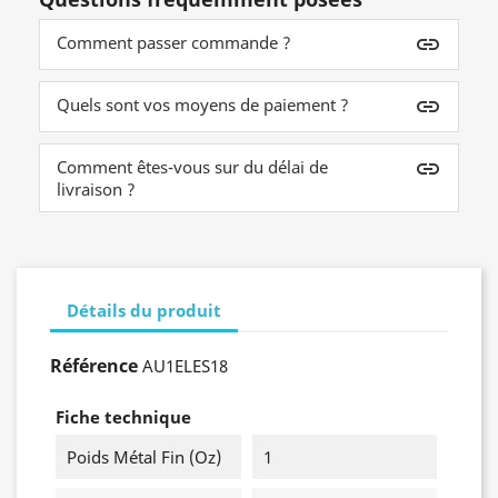
Comment passer commande ?
insert_link
Quels sont vos moyens de paiement ?
insert_link
Comment êtes-vous sur du délai de
insert_link
livraison ?
Détails du produit
Référence
AU1ELES18
Fiche technique
Poids Métal Fin (oz)
1