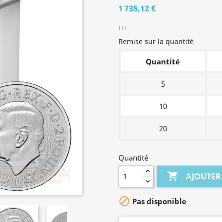
1 735,12 €
HT
Remise sur la quantité
Quantité
5
10
20
Quantité

AJOUTER

Pas disponible