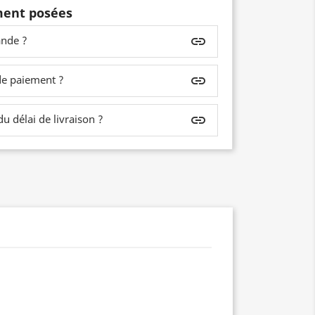
ent posées
nde ?
insert_link
de paiement ?
insert_link
 délai de livraison ?
insert_link