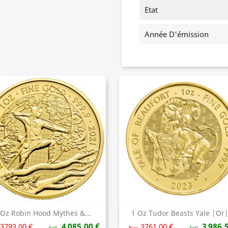
Etat
Année D'émission
 Oz Robin Hood Mythes &...
1 Oz Tudor Beasts Yale |Or|.
Aperçu rapide
Aperçu rapide


4 085,00 €
3 986,
3793.00 €
3761.00 €
Sell
Buy
Sell