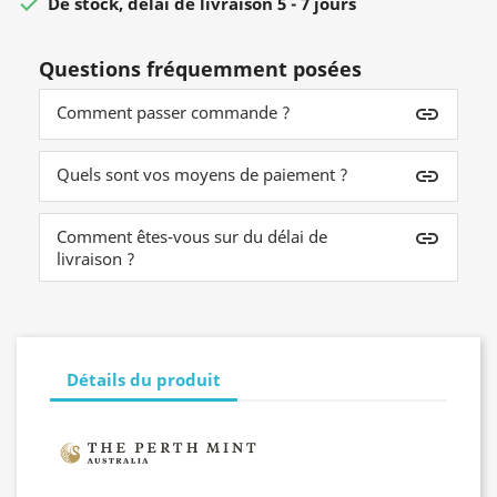

De stock, délai de livraison 5 - 7 jours
Questions fréquemment posées
Comment passer commande ?
insert_link
Quels sont vos moyens de paiement ?
insert_link
Comment êtes-vous sur du délai de
insert_link
livraison ?
Détails du produit