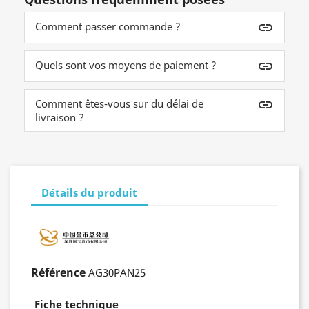
Comment passer commande ?
insert_link
Quels sont vos moyens de paiement ?
insert_link
Comment êtes-vous sur du délai de
insert_link
livraison ?
Détails du produit
Référence
AG30PAN25
Fiche technique