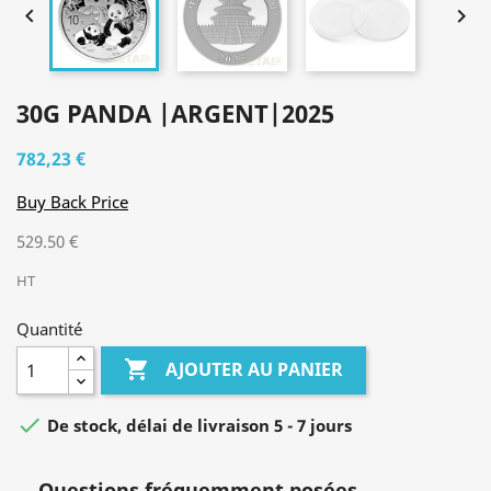


30G PANDA |ARGENT|2025
782,23 €
Buy Back Price
529.50 €
HT
Quantité

AJOUTER AU PANIER

De stock, délai de livraison 5 - 7 jours
Questions fréquemment posées