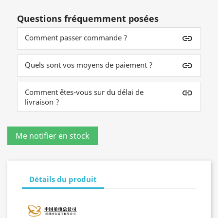
Questions fréquemment posées
Comment passer commande ?
insert_link
Quels sont vos moyens de paiement ?
insert_link
Comment êtes-vous sur du délai de
insert_link
livraison ?
Détails du produit