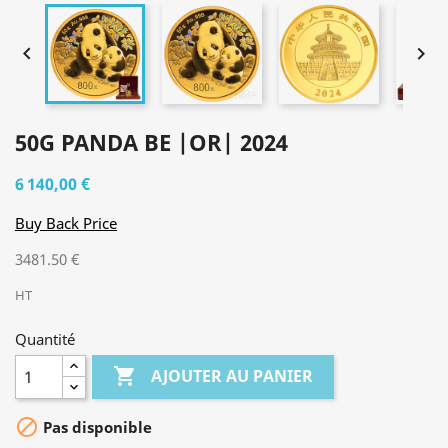


50G PANDA BE |OR| 2024
6 140,00 €
Buy Back Price
3481.50 €
HT
Quantité

AJOUTER AU PANIER

Pas disponible