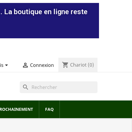
. La boutique en ligne reste
shopping_cart


Chariot
(0)
is
Connexion
search
ROCHAINEMENT
FAQ