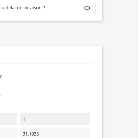
 délai de livraison ?
insert_link
2
1
31.1035