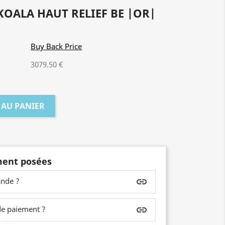
KOALA HAUT RELIEF BE |OR|
Buy Back Price
3079.50 €
 AU PANIER
ent posées
nde ?
insert_link
de paiement ?
insert_link