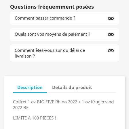
Questions fréquemment posées
Comment passer commande ?
insert_link
Quels sont vos moyens de paiement ?
insert_link
Comment êtes-vous sur du délai de
insert_link
livraison ?
Description
Détails du produit
Coffret 1 oz BIG FIVE Rhino 2022 + 1 oz Krugerrand
2022 BE
LIMITE A 100 PIECES !