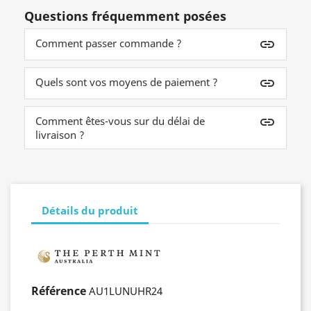
Questions fréquemment posées
Comment passer commande ?
insert_link
Quels sont vos moyens de paiement ?
insert_link
Comment êtes-vous sur du délai de
insert_link
livraison ?
Détails du produit
Référence
AU1LUNUHR24